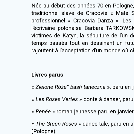
Née au début des années 70 en Pologne, 
traditionnel slave de Cracovie « Małe S
professionnel « Cracovia Danza ». Les d
l’écrivaine polonaise Barbara TARKOWSKA
victimes de Katyn, la sépulture de l’un d
temps passés tout en dessinant un futur
rajoutent à l’acceptation d’un monde où ch
Livres parus
«
Zielone Róże” baśń taneczna
», paru en
«
Les Roses Vertes
» conte à danser, paru
«
Renée
» roman jeunesse paru en janvi
«
The Green Roses
» dance tale, paru en 
(Pologne).