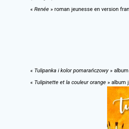
«
Renée
» roman jeunesse en version fran
«
Tulipanka i kolor pomarańczowy
» album 
«
Tulipinette et la couleur orange
» album j