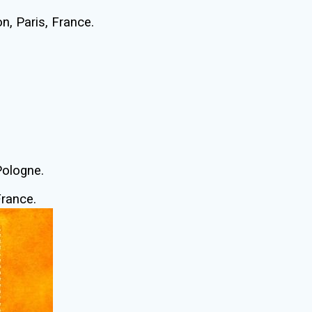
, Paris, France.
Pologne.
France.