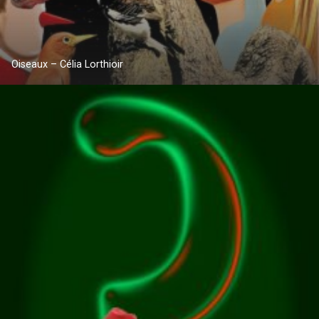
Oiseaux – Célia Lorthioir