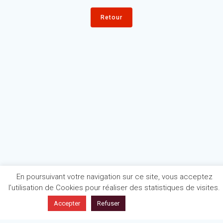
Retour
En poursuivant votre navigation sur ce site, vous acceptez
l’utilisation de Cookies pour réaliser des statistiques de visites.
En savoir plus
Accepter
Refuser
Politique de confidentialité
Mentions légales