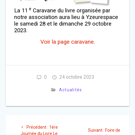
e
La 11
Caravane du livre organisée par
notre association aura lieu à Yzeurespace
le samedi 28 et le dimanche 29 octobre
2023.
Voir la page caravane.
0
24 octobre 2023
Actualités
Navigation
Article
Précédent :
1ère
Article
de
Suivant :
Foire de
précédent
Journée du Livre Le