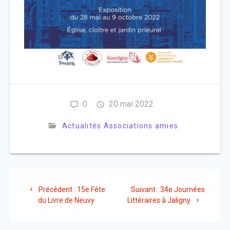
0
20 mai 2022
Actualités Associations amies
Navigation
Article
Article
Précédent :
15e Fête
Suivant :
34e Journées
de
précédent
suivant
du Livre de Neuvy
Littéraires à Jaligny
:
:
l’article