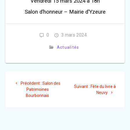
Vendredi 15 mars 2024 à 18h
Salon d’honneur – Mairie d’Yzeure
0
3 mars 2024
Actualités
Navigation
Article
Précédent :
Salon des
Article
de
Suivant :
Fête du livre à
précédent
Patrimoines
suivant
Neuvy
:
Bourbonnais
:
l’article